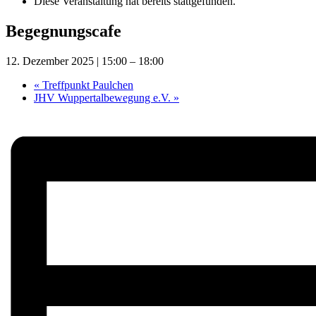
Diese Veranstaltung hat bereits stattgefunden.
Begegnungscafe
12. Dezember 2025 | 15:00
–
18:00
«
Treffpunkt Paulchen
JHV Wuppertalbewegung e.V.
»